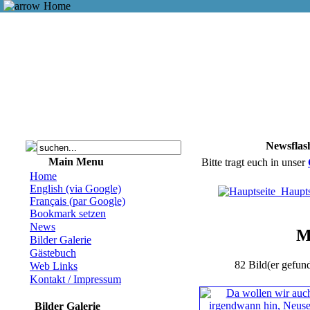
Home
Newsflas
Main Menu
Bitte tragt euch in unser
Home
English (via Google)
Haupts
Français (par Google)
Bookmark setzen
News
M
Bilder Galerie
Gästebuch
82 Bild(er gefund
Web Links
Kontakt / Impressum
Bilder Galerie