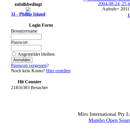
2004-08-24_25.j
zufallsbedingt
Aufrufe= 2011
11 - Phillip Island
1
Login Form
Benutzername
Passwort
Angemeldet bleiben
Passwort vergessen
?
Noch kein Konto?
Hier erstellen
Hit Counter
21816383 Besucher
Miro International Pty L
Mambo Open Sour