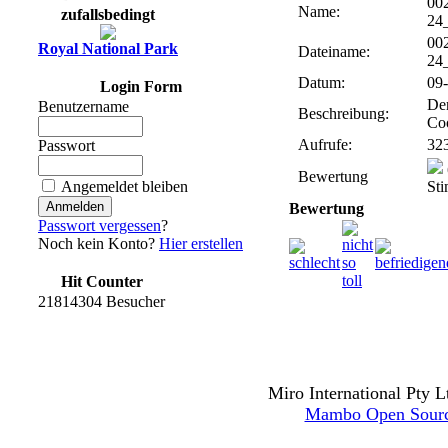
00
Name:
zufallsbedingt
24
00
Royal National Park
Dateiname:
24
Datum:
09-
Login Form
Der
Benutzername
Beschreibung:
Co
Aufrufe:
32
Passwort
Bewertung
Angemeldet bleiben
St
Bewertung
Passwort vergessen
?
Noch kein Konto?
Hier erstellen
Hit Counter
21814304 Besucher
Miro International Pty L
Mambo Open Sour