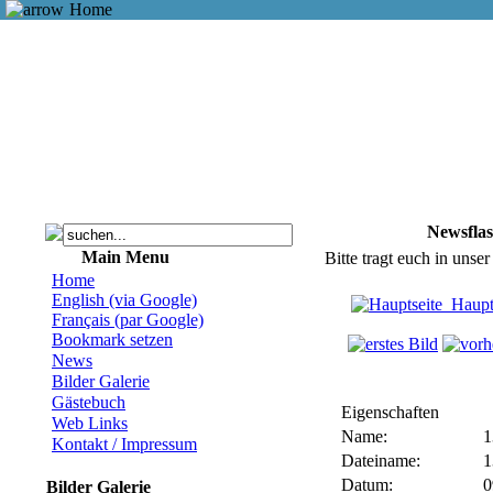
Home
Newsfla
Main Menu
Bitte tragt euch in unse
Home
English (via Google)
Haupt
Français (par Google)
Bookmark setzen
News
Bilder Galerie
Gästebuch
Eigenschaften
Web Links
Name:
1
Kontakt / Impressum
Dateiname:
1
Datum:
0
Bilder Galerie