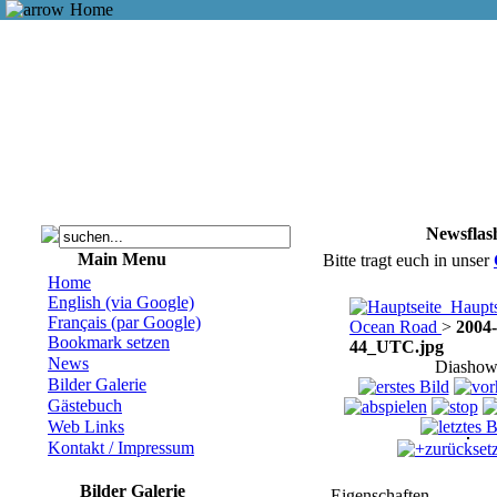
Home
Newsflas
Main Menu
Bitte tragt euch in unser
Home
English (via Google)
Haupts
Français (par Google)
Ocean Road
>
2004-
Bookmark setzen
44_UTC.jpg
News
Diashow
Bilder Galerie
Gästebuch
Web Links
Kontakt / Impressum
zurückset
Bilder Galerie
Eigenschaften