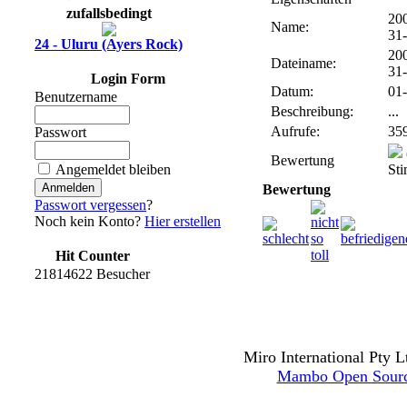
zufallsbedingt
20
Name:
31
24 - Uluru (Ayers Rock)
20
Dateiname:
31
Login Form
Datum:
01-
Benutzername
Beschreibung:
...
Aufrufe:
35
Passwort
Bewertung
Angemeldet bleiben
St
Bewertung
Passwort vergessen
?
Noch kein Konto?
Hier erstellen
Hit Counter
21814622 Besucher
Miro International Pty L
Mambo Open Sour