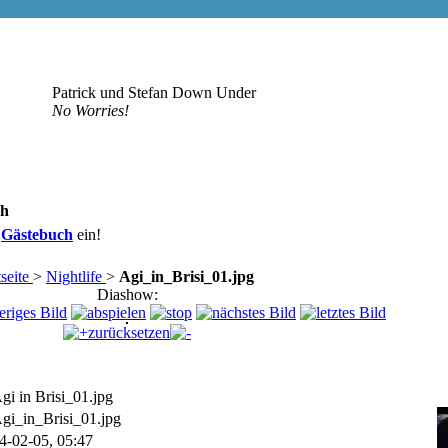
Patrick und Stefan Down Under
No Worries!
sh
r
Gästebuch
ein!
seite
>
Nightlife
>
Agi_in_Brisi_01.jpg
Diashow:
zurücksetzen
gi in Brisi_01.jpg
gi_in_Brisi_01.jpg
4-02-05, 05:47