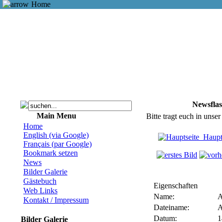
Home
Newsfla
Main Menu
Bitte tragt euch in unse
Home
English (via Google)
Haupt
Français (par Google)
Bookmark setzen
News
Bilder Galerie
Gästebuch
Eigenschaften
Web Links
Name:
A
Kontakt / Impressum
Dateiname:
A
Datum:
1
Bilder Galerie