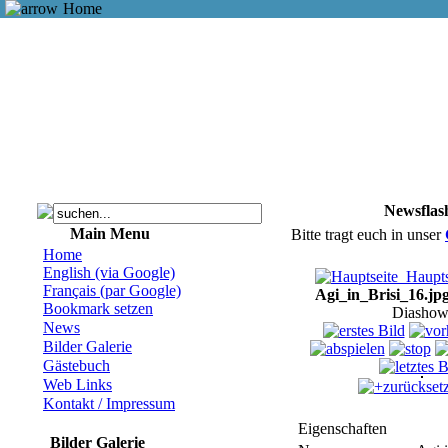
Home
Newsflas
Main Menu
Bitte tragt euch in unser
Home
English (via Google)
Haupts
Français (par Google)
Agi_in_Brisi_16.jp
Bookmark setzen
Diashow
News
Bilder Galerie
Gästebuch
Web Links
zurückset
Kontakt / Impressum
Eigenschaften
Bilder Galerie