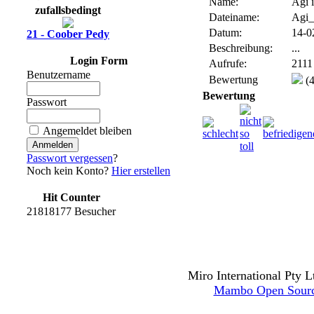
Name:
Agi 
zufallsbedingt
Dateiname:
Agi_
Datum:
14-0
21 - Coober Pedy
Beschreibung:
...
Login Form
Aufrufe:
2111
Benutzername
Bewertung
(4
Bewertung
Passwort
Angemeldet bleiben
Passwort vergessen
?
Noch kein Konto?
Hier erstellen
Hit Counter
21818177 Besucher
Miro International Pty L
Mambo Open Sour