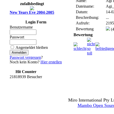
Name:
Agi 
zufallsbedingt
Dateiname:
Agi_
Datum:
14-0
New Years Eve 2004-2005
Beschreibung:
...
Login Form
Aufrufe:
2195
Benutzername
Bewertung
(4
Bewertung
Passwort
Angemeldet bleiben
Passwort vergessen
?
Noch kein Konto?
Hier erstellen
Hit Counter
21818939 Besucher
Miro International Pty L
Mambo Open Sour