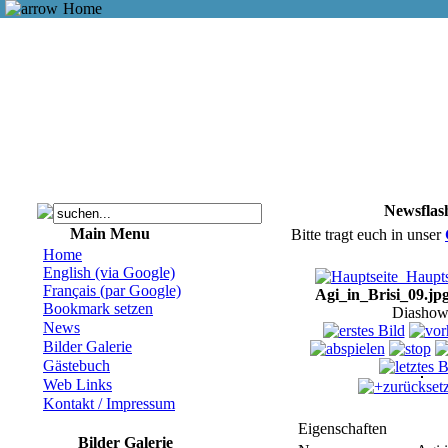
Home
Newsflas
Main Menu
Bitte tragt euch in unser
Home
English (via Google)
Haupts
Français (par Google)
Agi_in_Brisi_09.jp
Bookmark setzen
Diashow
News
Bilder Galerie
Gästebuch
Web Links
zurückset
Kontakt / Impressum
Eigenschaften
Bilder Galerie