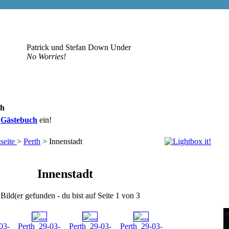
Patrick und Stefan Down Under
No Worries!
sh
r
Gästebuch
ein!
seite
>
Perth
> Innenstadt
Innenstadt
Bild(er gefunden - du bist auf Seite 1 von 3
03-
Perth_29-03-
Perth_29-03-
Perth_29-03-