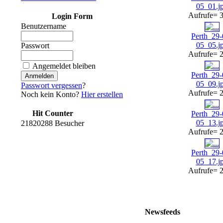
05_01.j
Aufrufe= 
Login Form
Benutzername
Perth_29-
05_05.j
Passwort
Aufrufe= 
Angemeldet bleiben
Perth_29-
05_09.j
Passwort vergessen
?
Aufrufe= 
Noch kein Konto?
Hier erstellen
Hit Counter
Perth_29-
05_13.j
21820288 Besucher
Aufrufe= 
Perth_29-
05_17.j
Aufrufe= 
Newsfeeds