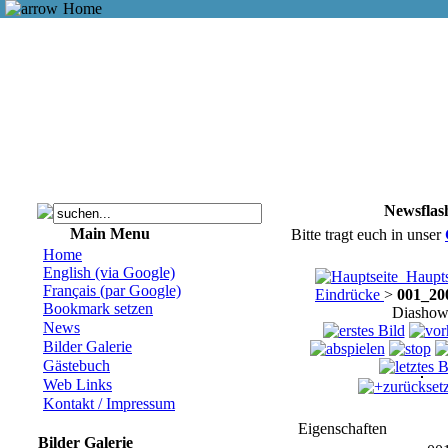
Home
Newsflas
Main Menu
Bitte tragt euch in unser
Home
English (via Google)
Haupts
Français (par Google)
Eindrücke
>
001_20
Bookmark setzen
Diashow
News
Bilder Galerie
Gästebuch
Web Links
zurückset
Kontakt / Impressum
Eigenschaften
Bilder Galerie