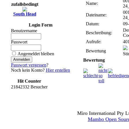
00
Name:
zufallsbedingt
24
00
South Head
Dateiname:
24
Datum:
09-
Login Form
Der
Benutzername
Beschreibung:
Co
Aufrufe:
40
Passwort
Bewertung
Angemeldet bleiben
St
Bewertung
Passwort vergessen
?
Noch kein Konto?
Hier erstellen
Hit Counter
21842332 Besucher
Miro International Pty L
Mambo Open Sour