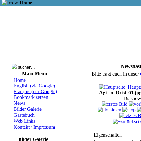
Home
Newsflas
Main Menu
Bitte tragt euch in unser
Home
English (via Google)
Haupts
Français (par Google)
Agi_in_Brisi_01.jp
Bookmark setzen
Diashow
News
Bilder Galerie
Gästebuch
Web Links
zurückset
Kontakt / Impressum
Eigenschaften
Bilder Galerie