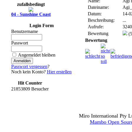
Name:
Agi 
zufallsbedingt
Dateiname:
Agi_
Datum:
14-0
04 - Sunshine Coast
Beschreibung:
...
Login Form
Aufrufe:
3240
Benutzername
Bewertung
(5
Bewertung
Passwort
Angemeldet bleiben
Passwort vergessen
?
Noch kein Konto?
Hier erstellen
Hit Counter
21853809 Besucher
Miro International Pty L
Mambo Open Sour