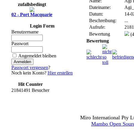
Name:
Agi 
zufallsbedingt
Dateiname:
Agi_
Datum:
14-0
02 - Port Macquarie
Beschreibung:
...
Login Form
Aufrufe:
2181
Benutzername
Bewertung
(4
Bewertung
Passwort
Angemeldet bleiben
Passwort vergessen
?
Noch kein Konto?
Hier erstellen
Hit Counter
21841491 Besucher
Miro International Pty L
Mambo Open Sour