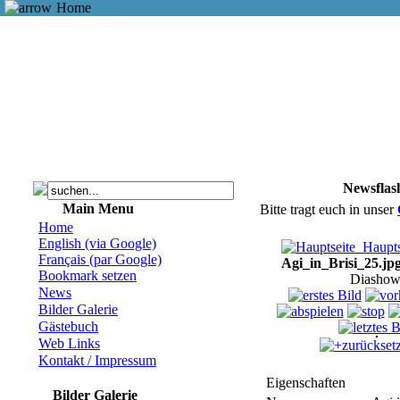
Home
Newsflas
Main Menu
Bitte tragt euch in unser
Home
English (via Google)
Haupts
Français (par Google)
Agi_in_Brisi_25.jp
Bookmark setzen
Diashow
News
Bilder Galerie
Gästebuch
Web Links
zurückset
Kontakt / Impressum
Eigenschaften
Bilder Galerie